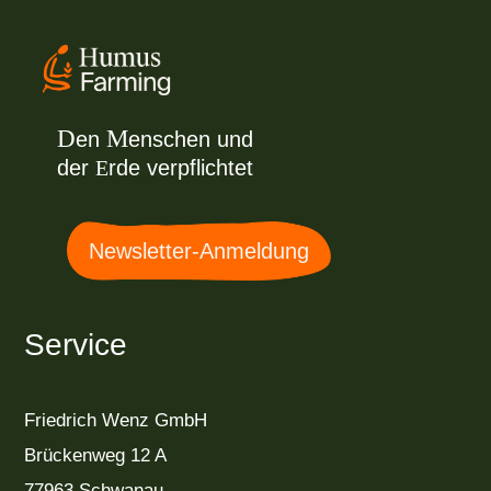
D
M
en
enschen und
der
E
rde verpflichtet
Newsletter-Anmeldung
Service
Friedrich Wenz GmbH
Brückenweg 12 A
77963 Schwanau