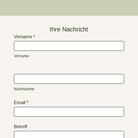
Ihre Nachricht
Kontaktformular:
Vorname
*
HumusFarming
Vorname
Nachnahme
Email
*
Betreff